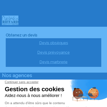
Obtenez un devis
Devis obsèques
Devis prévoyance
Devis marbrerie
Nos agences
POMPES FUNEBRES – MARBRERIE RIFFARD –
AUBENAS
04 75 35 85 60
contact@pfriffard.fr
67 Avenue de Bellande – 07200 – Aubenas