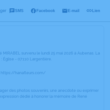
ager
SMS
Facebook
E-mail
Lien
é MIRABEL survenu le lundi 25 mai 2026 à Aubenas. La
: Église - 07110 Largentière.
. https://hanafleurs.com/
rtager des photos souvenirs, une anecdote ou exprimer
d'expression dédié à honorer la mémoire de René