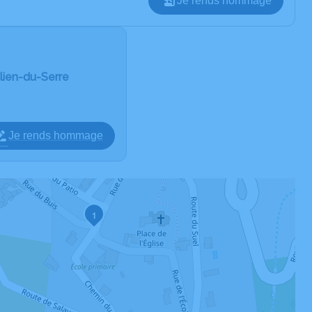
Je rends hommage
ulien-du-Serre
Je rends hommage
1