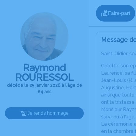
Faire-part
Message de 
Saint-Didier-s
Raymond
Colette, son ép
Laurence, sa fi
ROURESSOL
Jean-Louis (†), 
décédé le 25 janvier 2026 à l'âge de
Augustine, Hort
84 ans
ainsi que toute
ont la tristess
Monsieur Ray
Je rends hommage
survenu à l’âge
La cérémonie au
en la chambre 