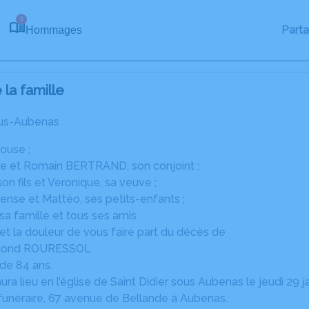
3
Part
Hommages
la famille
ous-Aubenas
ouse ;
lle et Romain BERTRAND, son conjoint ;
son fils et Véronique, sa veuve ;
ense et Mattéo, ses petits-enfants ;
 sa famille et tous ses amis
e et la douleur de vous faire part du décès de
mond ROURESSOL
 de 84 ans.
ra lieu en l’église de Saint Didier sous Aubenas le jeudi 29 
funéraire, 67 avenue de Bellande à Aubenas.