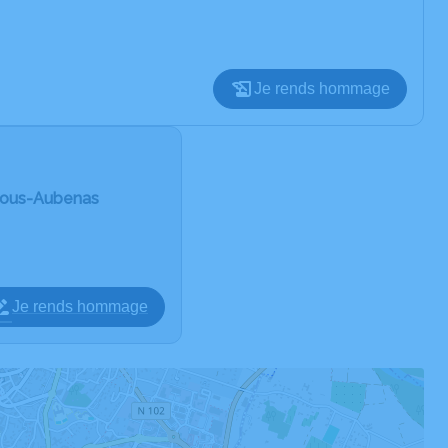
Je rends hommage
r-Sous-Aubenas
Je rends hommage