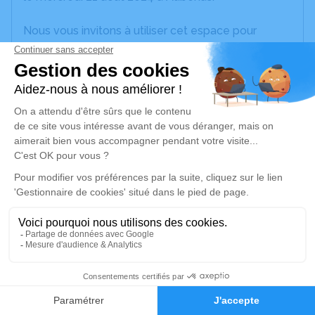
Nous vous invitons à utiliser cet espace pour
laisser vos condoléances, partager des photos
souvenirs, une anecdote ou exprimer vos pensées
à travers des poèmes ou des textes. Cet endroit
est un lieu d'expression dédié à honorer la
mémoire de Pierre FANTASIA.
Un service de plantation d’arbre hommage est
disponible ici
.
Je rends hommage
Cérémonie religieuse
mardi 27 août 2024 à 10h00
14
Église de St Julien du Serre de Saint-Julien-du-
Faire-part
Hommages
Serre