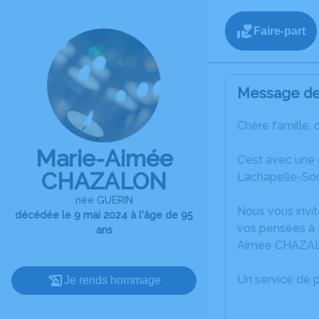
Faire-part
Message de 
Chère famille, 
Marie-Aimée
C’est avec une
CHAZALON
Lachapelle-So
née GUERIN
Nous vous invit
décédée le 9 mai 2024 à l'âge de 95
vos pensées à t
ans
Aimée CHAZA
Un service de 
Je rends hommage