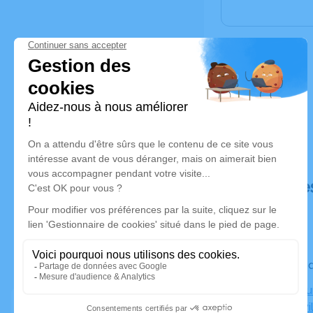
Déroulé de
Le vendre
Crématoriu
07170 Lavi