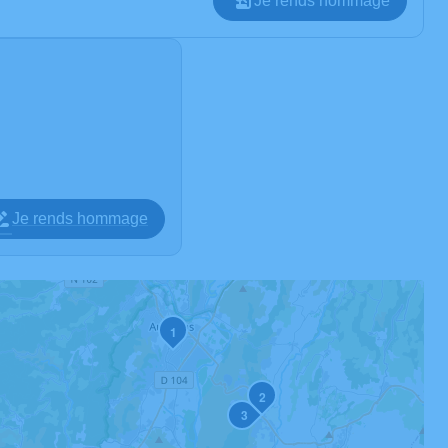
Je rends hommage
Je rends hommage
1
2
3