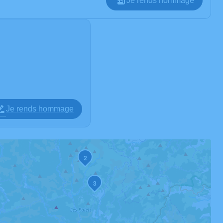
Je rends hommage
Je rends hommage
2
3