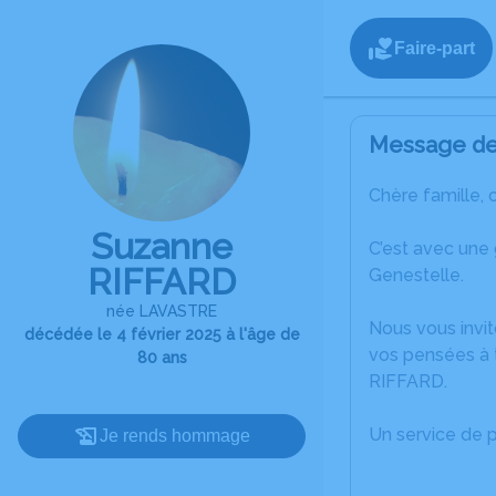
Faire-part
Message de 
Chère famille, 
Suzanne
C’est avec une
RIFFARD
Genestelle.
née LAVASTRE
Nous vous invit
décédée le 4 février 2025 à l'âge de
vos pensées à 
80 ans
RIFFARD.
Un service de 
Je rends hommage