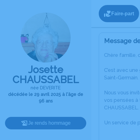
Faire-part
Message de 
Chère famille, 
Josette
C’est avec une
CHAUSSABEL
Saint-Germain.
née DEVERITE
Nous vous invit
décédée le 29 avril 2025 à l'âge de
vos pensées à t
96 ans
CHAUSSABEL.
Un service de 
Je rends hommage