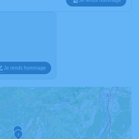
Je rends hommage
Je rends hommage
2
1