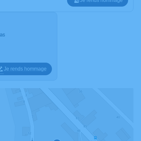
Je rends hommage
as
Je rends hommage