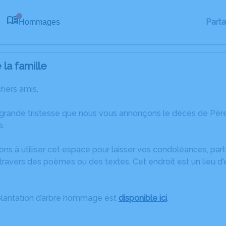
Part
Hommages
0
la famille
chers amis,
 grande tristesse que nous vous annonçons le décès de Pè
s.
ons à utiliser cet espace pour laisser vos condoléances, pa
travers des poèmes ou des textes. Cet endroit est un lieu d
plantation d’arbre hommage est
disponible ici
.