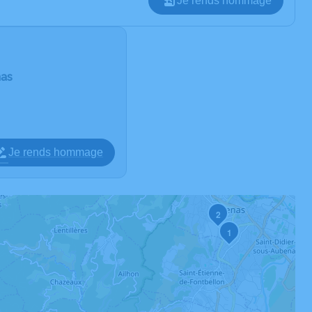
Je rends hommage
nas
Je rends hommage
2
1