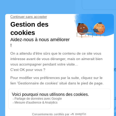
Déroulé de
Le mardi 
Crématoriu
07170 Lavi