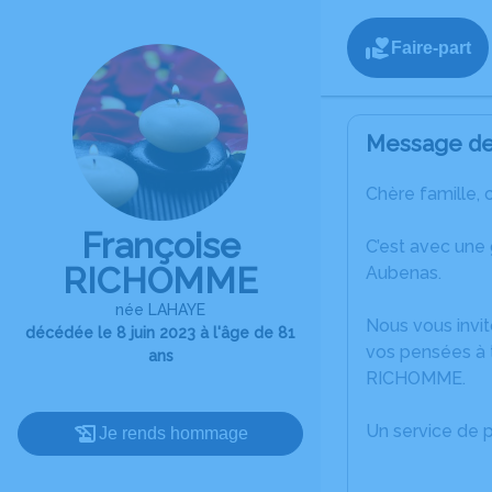
Faire-part
Message de 
Chère famille, 
Françoise
C’est avec une
RICHOMME
Aubenas.
née LAHAYE
Nous vous invit
décédée le 8 juin 2023 à l'âge de 81
vos pensées à 
ans
RICHOMME.
Un service de 
Je rends hommage