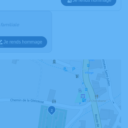
Je rends hommage
 familiale
Je rends hommage
2