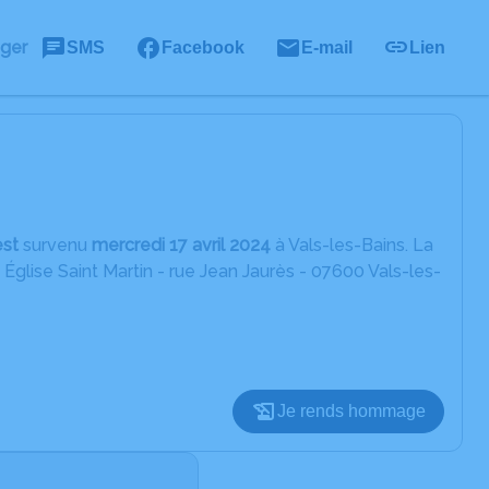
ager
SMS
Facebook
E-mail
Lien
est
survenu
mercredi 17 avril 2024
à Vals-les-Bains. La
 Église Saint Martin - rue Jean Jaurès - 07600 Vals-les-
Je rends hommage