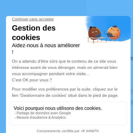
Déroulé de
Le mardi 2
Église Sain
Bains