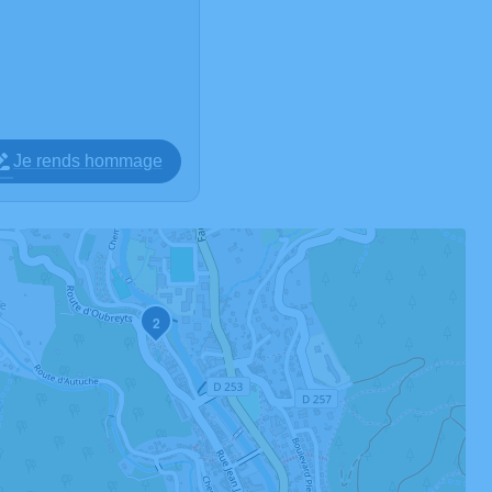
Je rends hommage
2