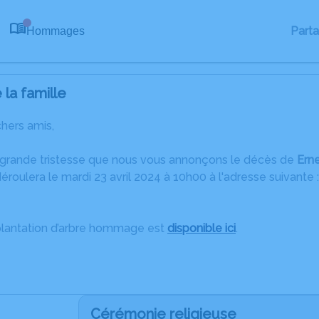
Part
Hommages
0
la famille
chers amis,
 grande tristesse que nous vous annonçons le décès de
Ern
roulera le mardi 23 avril 2024 à 10h00 à l'adresse suivante :
plantation d’arbre hommage est
disponible ici
.
Cérémonie religieuse