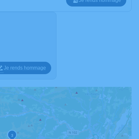
Je rends hommage
Je rends hommage
2
3