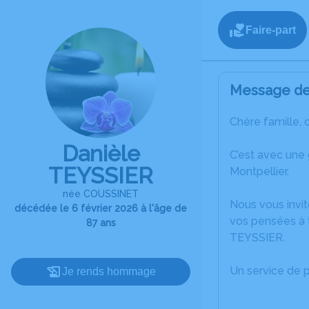
Faire-part
Message de 
Chère famille, 
Danièle
C’est avec une
TEYSSIER
Montpellier.
née COUSSINET
Nous vous invit
décédée le 6 février 2026 à l'âge de
vos pensées à t
87 ans
TEYSSIER.
Un service de 
Je rends hommage