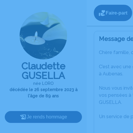
Faire-part
Message de 
Chère famille, 
Claudette
C’est avec une
GUSELLA
à Aubenas.
née LORO
Nous vous invit
décédée le 26 septembre 2023 à
vos pensées à 
l'âge de 89 ans
GUSELLA.
Un service de 
Je rends hommage